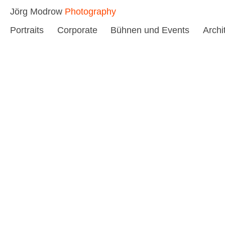
Skip
Jörg Modrow
Photography
to
Portraits
Corporate
Bühnen und Events
Archi
content