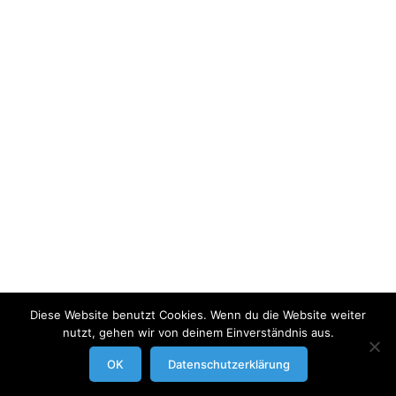
Diese Website benutzt Cookies. Wenn du die Website weiter
nutzt, gehen wir von deinem Einverständnis aus.
modrowgrafie.de © 2023 |
AGB
|
Impressum/Datenschutzerklaerung
|
OK
Datenschutzerklärung
Businessportraits