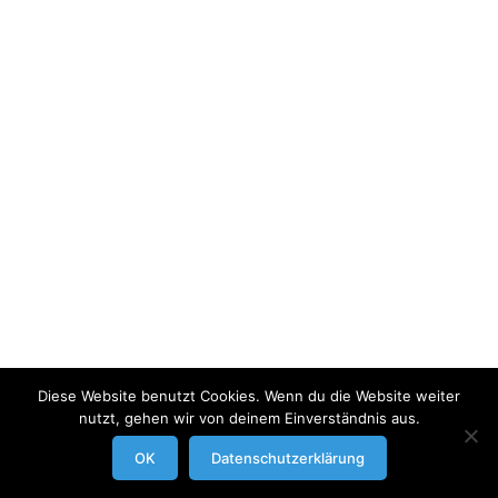
Diese Website benutzt Cookies. Wenn du die Website weiter
nutzt, gehen wir von deinem Einverständnis aus.
modrowgrafie.de © 2023 |
AGB
|
Impressum/Datenschutzerklaerung
|
OK
Datenschutzerklärung
Businessportraits