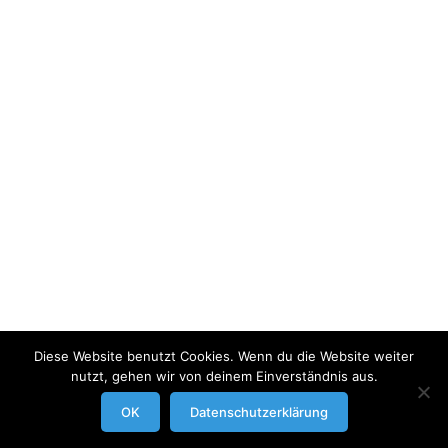
Diese Website benutzt Cookies. Wenn du die Website weiter
nutzt, gehen wir von deinem Einverständnis aus.
modrowgrafie.de © 2023 |
AGB
|
Impressum/Datenschutzerklaerung
|
OK
Datenschutzerklärung
Businessportraits