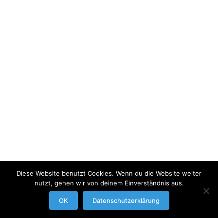
Diese Website benutzt Cookies. Wenn du die Website weiter
nutzt, gehen wir von deinem Einverständnis aus.
modrowgrafie.de © 2023 |
AGB
|
Impressum/Datenschutzerklaerung
|
OK
Datenschutzerklärung
Businessportraits