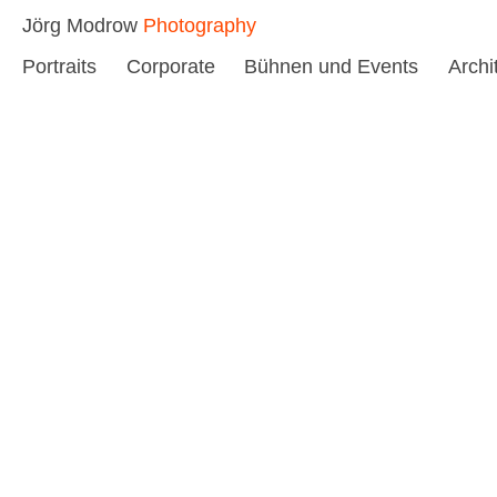
Skip
Jörg Modrow
Photography
to
Portraits
Corporate
Bühnen und Events
Archi
content