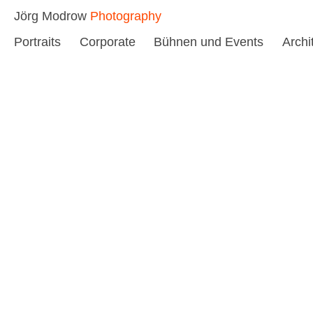
Skip
Jörg Modrow
Photography
to
Portraits
Corporate
Bühnen und Events
Archi
content