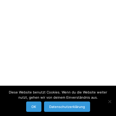
Diese Website benutzt Cookies. Wenn du die Website weiter
nutzt, gehen wir von deinem Einverständnis aus.
modrowgrafie.de © 2023 |
AGB
|
Impressum/Datenschutzerklaerung
|
OK
Datenschutzerklärung
Businessportraits