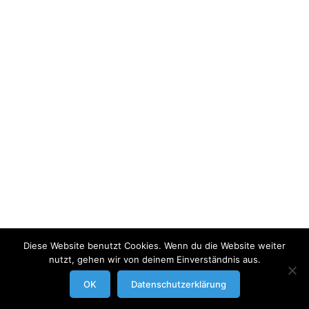
Diese Website benutzt Cookies. Wenn du die Website weiter
nutzt, gehen wir von deinem Einverständnis aus.
modrowgrafie.de © 2023 |
AGB
|
Impressum/Datenschutzerklaerung
|
OK
Datenschutzerklärung
Businessportraits