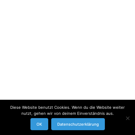
Diese Website benutzt Cookies. Wenn du die Website weiter
nutzt, gehen wir von deinem Einverständnis aus.
modrowgrafie.de © 2023 |
AGB
|
Impressum/Datenschutzerklaerung
|
OK
Datenschutzerklärung
Businessportraits