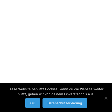
Diese Website benutzt Cookies. Wenn du die Website weiter
nutzt, gehen wir von deinem Einverständnis aus.
modrowgrafie.de © 2023 |
AGB
|
Impressum/Datenschutzerklaerung
|
OK
Datenschutzerklärung
Businessportraits