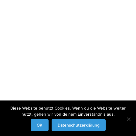
Diese Website benutzt Cookies. Wenn du die Website weiter
nutzt, gehen wir von deinem Einverständnis aus.
modrowgrafie.de © 2023 |
AGB
|
Impressum/Datenschutzerklaerung
|
OK
Datenschutzerklärung
Businessportraits