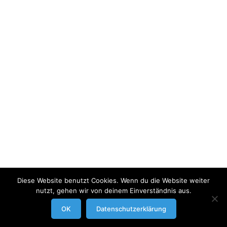
Diese Website benutzt Cookies. Wenn du die Website weiter
nutzt, gehen wir von deinem Einverständnis aus.
modrowgrafie.de © 2023 |
AGB
|
Impressum/Datenschutzerklaerung
|
OK
Datenschutzerklärung
Businessportraits