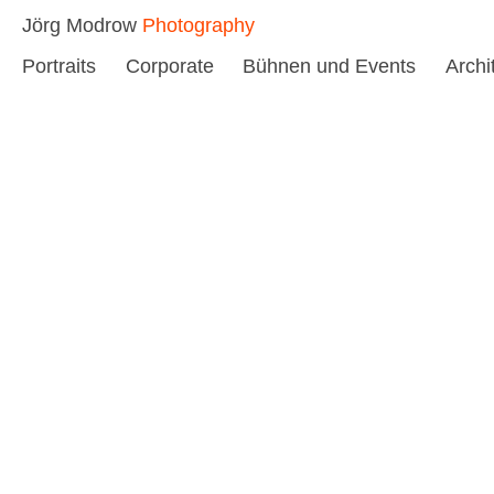
Skip
Jörg Modrow
Photography
to
Portraits
Corporate
Bühnen und Events
Archi
content