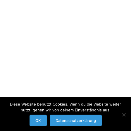
Diese Website benutzt Cookies. Wenn du die Website weiter
nutzt, gehen wir von deinem Einverständnis aus.
modrowgrafie.de © 2023 |
AGB
|
Impressum/Datenschutzerklaerung
|
OK
Datenschutzerklärung
Businessportraits