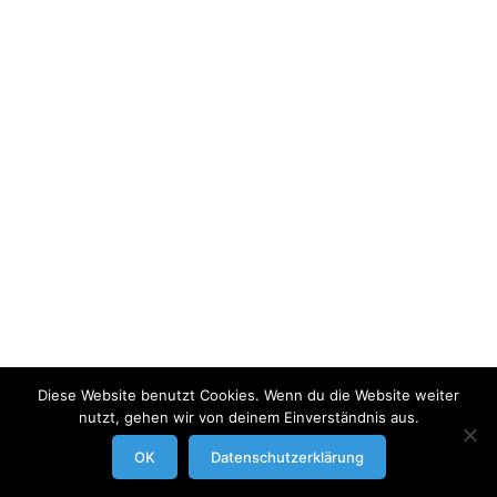
Diese Website benutzt Cookies. Wenn du die Website weiter
nutzt, gehen wir von deinem Einverständnis aus.
modrowgrafie.de © 2023 |
AGB
|
Impressum/Datenschutzerklaerung
|
OK
Datenschutzerklärung
Businessportraits