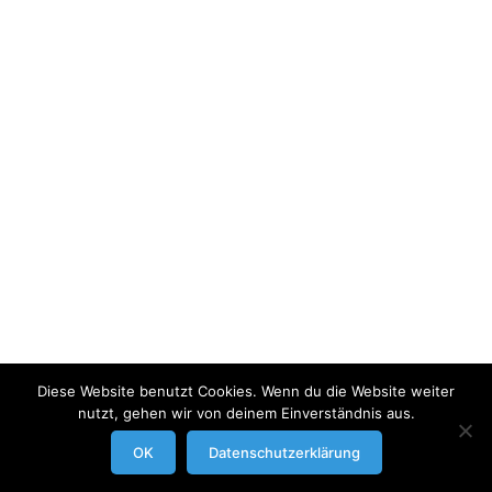
Diese Website benutzt Cookies. Wenn du die Website weiter
nutzt, gehen wir von deinem Einverständnis aus.
modrowgrafie.de © 2023 |
AGB
|
Impressum/Datenschutzerklaerung
|
OK
Datenschutzerklärung
Businessportraits