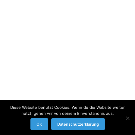
Diese Website benutzt Cookies. Wenn du die Website weiter
nutzt, gehen wir von deinem Einverständnis aus.
modrowgrafie.de © 2023 |
AGB
|
Impressum/Datenschutzerklaerung
|
OK
Datenschutzerklärung
Businessportraits