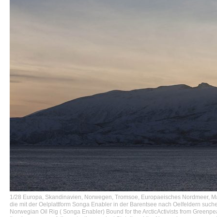
1/28 Europa, Skandinavien, Norwegen, Tromsoe, Europaeisches Nordmeer, Mala
die mit der Oelplattform Songa Enabler in der Barentsee nach Oelfeldern suche
Norwegian Oil Rig ( Songa Enabler) Bound for the ArcticActivists from Greenpeac