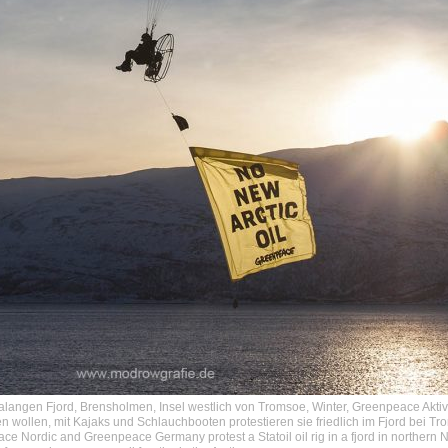
ngen Fjord, Brensholmen, Insel westlich von Tromsoe, Winter, Greenpeace Aktivi
n wollen, mit Kajaks und Schlauchbooten protestieren sie friedlich im Fjord bei Tr
e Nordic and Greenpeace Germany protest a Statoil oil rig in a fjord in northern N