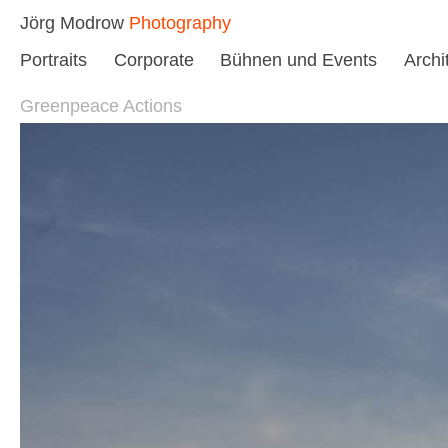
Skip
Jörg Modrow
Photography
to
Portraits
Corporate
Bühnen und Events
Archi
content
Greenpeace Actions