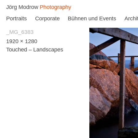
Skip
Jörg Modrow
Photography
to
Portraits
Corporate
Bühnen und Events
Archi
content
_MG_6383
1920 × 1280
Touched – Landscapes