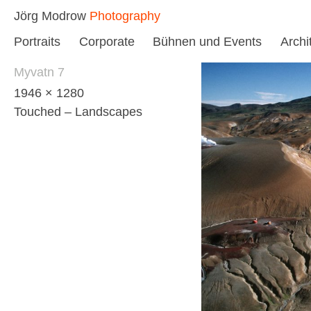
Skip
Jörg Modrow
Photography
to
Portraits
Corporate
Bühnen und Events
Archi
content
Myvatn 7
1946 × 1280
Touched – Landscapes