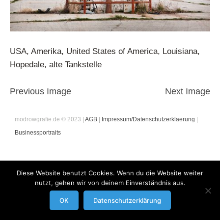
USA, Amerika, United States of America, Louisiana,
Hopedale, alte Tankstelle
Previous Image
Next Image
modrowgrafie.de © 2023 |
AGB
|
Impressum/Datenschutzerklaerung
|
Businessportraits
Diese Website benutzt Cookies. Wenn du die Website weiter
nutzt, gehen wir von deinem Einverständnis aus.
OK
Datenschutzerklärung