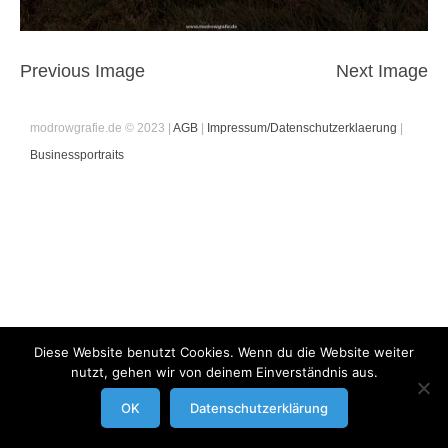
Previous Image
Next Image
modrowgrafie.de © 2023 |
AGB
|
Impressum/Datenschutzerklaerung
|
Businessportraits
Diese Website benutzt Cookies. Wenn du die Website weiter
nutzt, gehen wir von deinem Einverständnis aus.
OK
Datenschutzerklärung