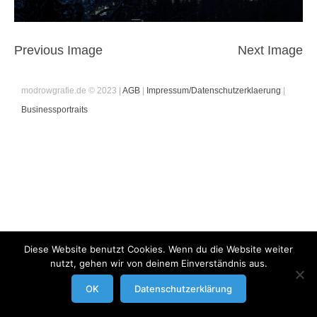
Previous Image
Next Image
modrowgrafie.de © 2023 |
AGB
|
Impressum/Datenschutzerklaerung
|
Businessportraits
Diese Website benutzt Cookies. Wenn du die Website weiter
nutzt, gehen wir von deinem Einverständnis aus.
OK
Datenschutzerklärung