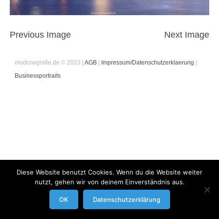
Previous Image
Next Image
modrowgrafie.de © 2023 |
AGB
|
Impressum/Datenschutzerklaerung
|
Businessportraits
Diese Website benutzt Cookies. Wenn du die Website weiter
nutzt, gehen wir von deinem Einverständnis aus.
OK
Datenschutzerklärung