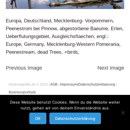
Europa, Deutschland, Mecklenburg- Vorpommern,
Peenestrom bei Pinnow, abgestorbene Baeume, Erlen,
Ueberflutungsgebiet, Ausgleichsflaechen, engl.:
Europe, Germany, Mecklenburg-Western Pomerania,
Peenestream, dead Trees, <birds,
Previous Image
Next Image
modrowgrafie.de © 2023 |
AGB
|
Impressum/Datenschutzerklaerung
|
Businessportraits
Diese Website benutzt Cookies. Wenn du die Website weiter
nutzt, gehen wir von deinem Einverständnis aus.
OK
Datenschutzerklärung