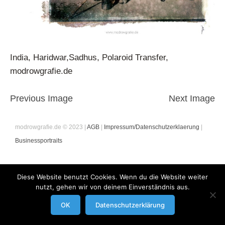
India, Haridwar,Sadhus, Polaroid Transfer,
modrowgrafie.de
Previous Image
Next Image
modrowgrafie.de © 2023 |
AGB
|
Impressum/Datenschutzerklaerung
|
Businessportraits
Diese Website benutzt Cookies. Wenn du die Website weiter
nutzt, gehen wir von deinem Einverständnis aus.
OK
Datenschutzerklärung