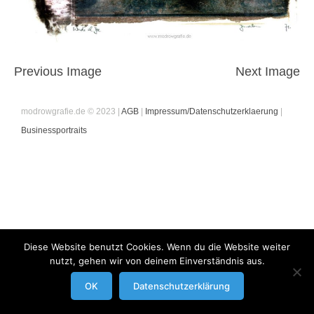
Previous Image
Next Image
modrowgrafie.de © 2023 |
AGB
|
Impressum/Datenschutzerklaerung
|
Businessportraits
Diese Website benutzt Cookies. Wenn du die Website weiter
nutzt, gehen wir von deinem Einverständnis aus.
OK
Datenschutzerklärung