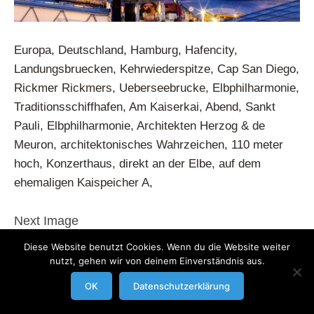
Europa, Deutschland, Hamburg, Hafencity,
Landungsbruecken, Kehrwiederspitze, Cap San Diego,
Rickmer Rickmers, Ueberseebrucke, Elbphilharmonie,
Traditionsschiffhafen, Am Kaiserkai, Abend, Sankt
Pauli, Elbphilharmonie, Architekten Herzog & de
Meuron, architektonisches Wahrzeichen, 110 meter
hoch, Konzerthaus, direkt an der Elbe, auf dem
ehemaligen Kaispeicher A,
Next Image
Diese Website benutzt Cookies. Wenn du die Website weiter
nutzt, gehen wir von deinem Einverständnis aus.
modrowgrafie.de © 2023 |
AGB
|
Impressum/Datenschutzerklaerung
|
Businessportraits
OK
Datenschutzerklärung