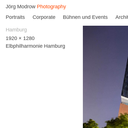
Skip
Jörg Modrow
Photography
to
Portraits
Corporate
Bühnen und Events
Archi
content
Hamburg
1920 × 1280
Elbphilharmonie Hamburg