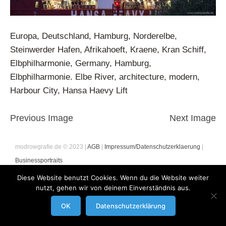
Europa, Deutschland, Hamburg, Norderelbe,
Steinwerder Hafen, Afrikahoeft, Kraene, Kran Schiff,
Elbphilharmonie, Germany, Hamburg,
Elbphilharmonie. Elbe River, architecture, modern,
Harbour City, Hansa Haevy Lift
Previous Image
Next Image
modrowgrafie.de © 2023 |
AGB
|
Impressum/Datenschutzerklaerung
|
Businessportraits
Diese Website benutzt Cookies. Wenn du die Website weiter
nutzt, gehen wir von deinem Einverständnis aus.
OK
Datenschutzerklärung