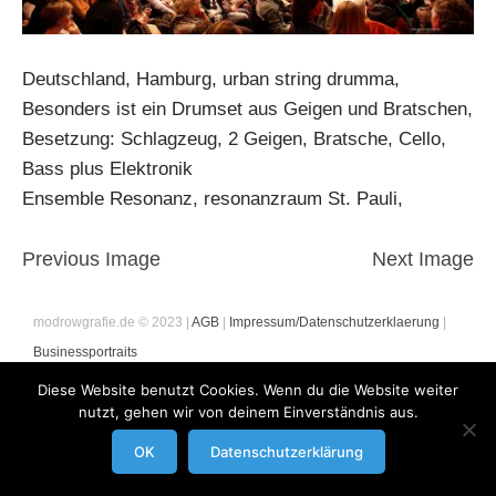
Deutschland, Hamburg, urban string drumma,
Besonders ist ein Drumset aus Geigen und Bratschen,
Besetzung: Schlagzeug, 2 Geigen, Bratsche, Cello,
Bass plus Elektronik
Ensemble Resonanz, resonanzraum St. Pauli,
Previous Image
Next Image
modrowgrafie.de © 2023 |
AGB
|
Impressum/Datenschutzerklaerung
|
Businessportraits
Diese Website benutzt Cookies. Wenn du die Website weiter
nutzt, gehen wir von deinem Einverständnis aus.
OK
Datenschutzerklärung