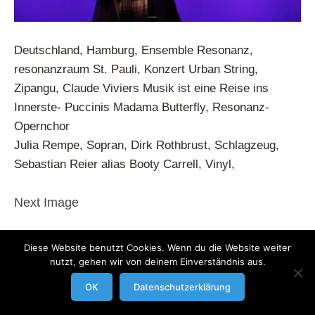
Deutschland, Hamburg, Ensemble Resonanz,
resonanzraum St. Pauli, Konzert Urban String,
Zipangu, Claude Viviers Musik ist eine Reise ins
Innerste- Puccinis Madama Butterfly, Resonanz-
Opernchor
Julia Rempe, Sopran, Dirk Rothbrust, Schlagzeug,
Sebastian Reier alias Booty Carrell, Vinyl,
Next Image
modrowgrafie.de © 2023 |
AGB
|
Impressum/Datenschutzerklaerung
|
Diese Website benutzt Cookies. Wenn du die Website weiter
nutzt, gehen wir von deinem Einverständnis aus.
Businessportraits
OK
Datenschutzerklärung