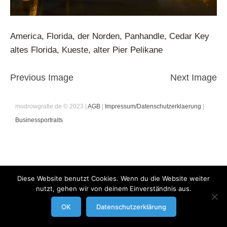
America, Florida, der Norden, Panhandle, Cedar Key
altes Florida, Kueste, alter Pier Pelikane
Previous Image
Next Image
modrowgrafie.de © 2023 |
AGB
|
Impressum/Datenschutzerklaerung
|
Businessportraits
Diese Website benutzt Cookies. Wenn du die Website weiter
nutzt, gehen wir von deinem Einverständnis aus.
OK
Datenschutzerklärung