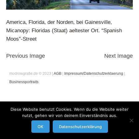
America, Florida, der Norden, bei Gainesville,
Micanopy: Floridas (Staat) aeltester Ort. “Spanish
Moos”-Street
Previous Image
Next Image
modrowgrafie.de © 2023 |
AGB
|
Impressum/Datenschutzerklaerung
|
Businessportraits
Diese Website benutzt Cookies. Wenn du die Website weiter
nutzt, gehen wir von deinem Einverständnis aus.
OK
Datenschutzerklärung