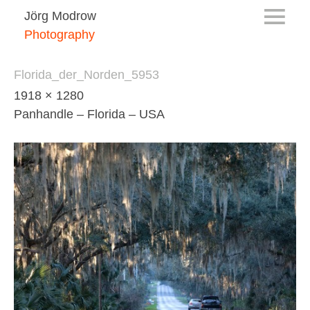
Jörg Modrow
Photography
Florida_der_Norden_5953
1918 × 1280
Panhandle – Florida – USA