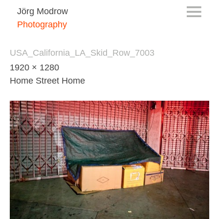
Jörg Modrow
Photography
USA_California_LA_Skid_Row_7003
1920 × 1280
Home Street Home