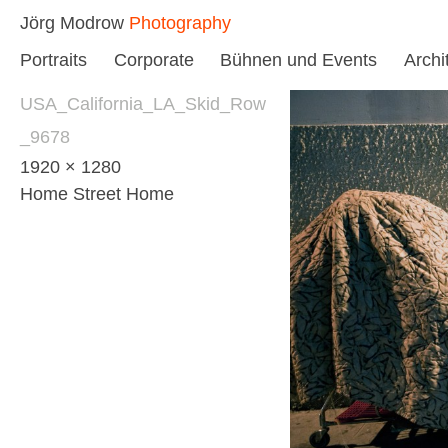
Skip
Jörg Modrow
Photography
to
Portraits
Corporate
Bühnen und Events
Archi
content
USA_California_LA_Skid_Row
_9678
1920 × 1280
Home Street Home